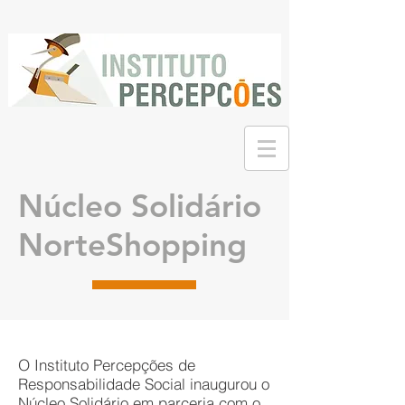
Observação:
este
site
inclui
um
sistema
de
acessibilidade.
Núcleo Solidário
NorteShopping
O Instituto Percepções de
Responsabilidade Social inaugurou o
Núcleo Solidário em parceria com o